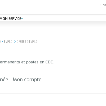
canicule : les déchetteries seront ouvertes de 7h30 à 14h jusqu'au 8 aoû
Con
MON SERVICE
O
EMPLOI
OFFRES D'EMPLOI
permanents et postes en CDD.