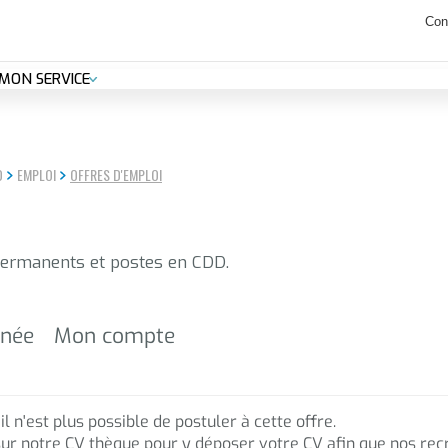
anicule : les déchetteries seront ouvertes de 7h30 à 14h jusqu'au 14 ao
Con
MON SERVICE
O
EMPLOI
OFFRES D'EMPLOI
permanents et postes en CDD.