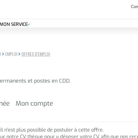
anicule : les déchetteries seront ouvertes de 7h30 à 14h jusqu'au 14 ao
Con
MON SERVICE
O
EMPLOI
OFFRES D'EMPLOI
permanents et postes en CDD.