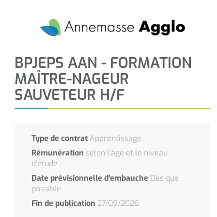
BPJEPS AAN - FORMATION
MAÎTRE-NAGEUR
SAUVETEUR H/F
Type de contrat
Apprentissage
Rémunération
selon l'âge et le niveau
d'étude
Date prévisionnelle d'embauche
Dès que
possible
Fin de publication
27/09/2026